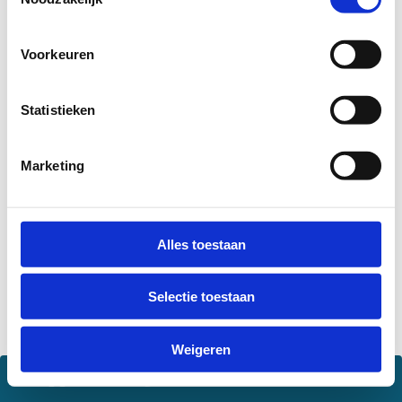
Studentportaal
Voorkeuren
Statistieken
Marketing
© 2026 - JADS MKB Datalab
Sint Janssingel 92, 5211 DA, 's-Hertogenbosch
+31 (0)40 - 247
Alles toestaan
4335
info@jadsmkbdatalab.nl
Selectie toestaan
Weigeren