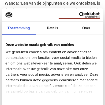
Wanda: “Een van de pijnpunten die we ontdekten, is
dat de manier waarop jongeren hun volgende boek
vinden, moet veranderen. Momenteel kun je als
jongere alleen maar zoeken op een ‘ouderwetse’
Toestemming
Details
Over
manier, zoals het zoeken op genre, historische
romans of fictie. Deze benadering resoneert niet
meer bij hen. Ze worden na een database search
Deze website maakt gebruik van cookies
geconfronteerd met een lijst van boeken die
We gebruiken cookies om content en advertenties te
misschien interessant zijn. Dit kan overweldigend
personaliseren, om functies voor social media te bieden
zijn, en het vinden van een geschikt boek moet veel
en om ons websiteverkeer te analyseren. Ook delen we
toegankelijker worden.”
informatie over uw gebruik van onze site met onze
partners voor social media, adverteren en analyse. Deze
partners kunnen deze gegevens combineren met andere
“Samen met de jongeren hebben we vragen
informatie die u aan ze heeft verstrekt of die ze hebben
opgesteld die kunnen helpen bepalen wat voor
verzameld op basis van uw gebruik van hun services.
boek interessant is voor jongeren. Tegelijkertijd
kwam eind 2022 ChatGPT op en ontstond het idee
Toestemmingsselectie