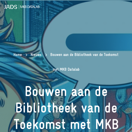
Home
Nieuws
Bouwen aan de Bibliotheek van de Toekomst
met MKB Datalab
Bouwen aan de
Bibliotheek van de
Toekomst met MKB